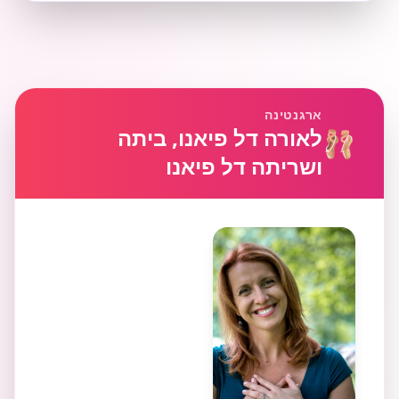
ארגנטינה
לאורה דל פיאנו, ביתה
🩰
ושריתה דל פיאנו